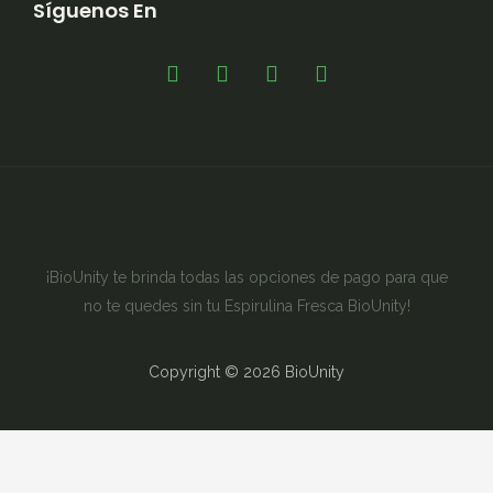
Síguenos En
¡BioUnity te brinda todas las opciones de pago para que
no te quedes sin tu Espirulina Fresca BioUnity!
Copyright © 2026 BioUnity