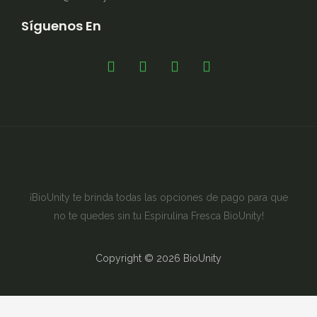
Síguenos En
¡BioUnity te brinda todas las opciones de pago para que
no te quedes sin tu Espirulina Fresca BioUnity!
Copyright © 2026 BioUnity