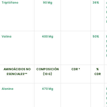
Triptófano
90 Mg
36%
Valina
400 Mg
50%
AMINOÁCIDOS NO
COMPOSICIÓN
CDR *
%
ESENCIALES**
(10 G)
CDR
Alanina
470 Mg