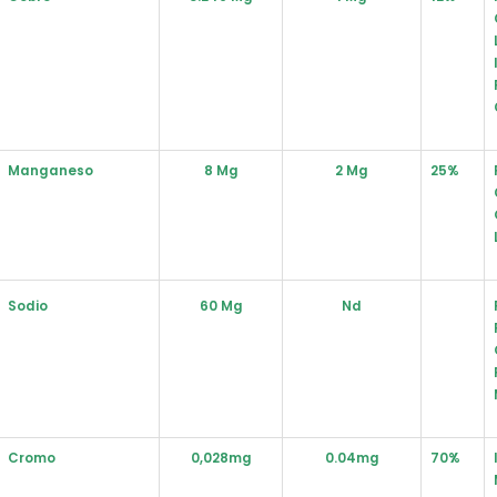
Manganeso
8 Mg
2 Mg
25%
Sodio
60 Mg
Nd
Cromo
0,028mg
0.04mg
70%