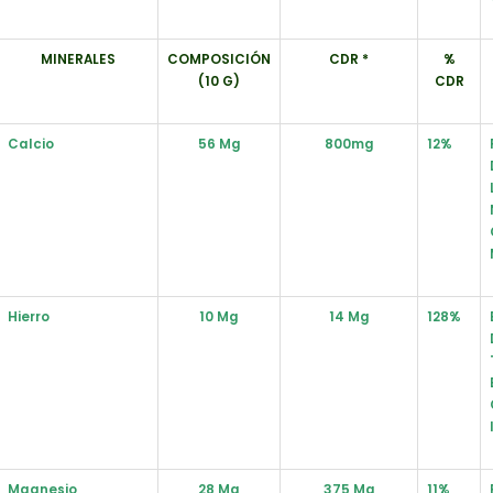
MINERALES
COMPOSICIÓN
CDR *
%
(10 G)
CDR
Calcio
56 Mg
800mg
12%
Hierro
10 Mg
14 Mg
128%
Magnesio
28 Mg
375 Mg
11%