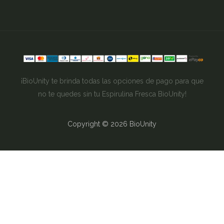
¡BioUnity te brinda todas las opciones de pago para que
no te quedes sin tu Espirulina Fresca BioUnity!
Copyright © 2026 BioUnity