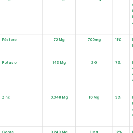
Fósforo
72 Mg
700mg
11%
Potasio
143 Mg
2 G
7%
Zinc
0.348 Mg
10 Mg
3%
Cobre
0.249 Mg
1 Mg
12%