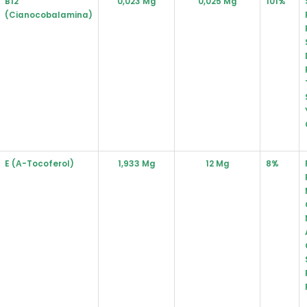
B12
0,023 Mg
0,025 Mg
101%
(Cianocobalamina)
E (α-Tocoferol)
1,933 Mg
12 Mg
8%