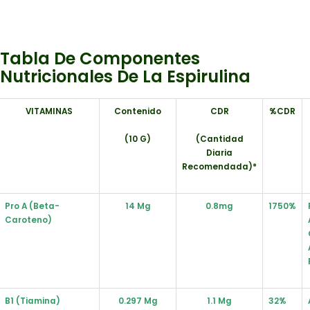
Tabla De Componentes
Nutricionales De La Espirulina
VITAMINAS
Contenido
CDR
%CDR
(10 G)
(cantidad
Diaria
Recomendada)*
Pro A (Beta-
14 Mg
0.8mg
1750%
Caroteno)
B1 (Tiamina)
0.297 Mg
1.1 Mg
32%