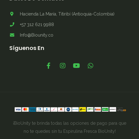
Hacienda La María, Titiribí (Antioquia-Colombia)
+57 312 621 9988
Info@Biounity.co
Síguenos En
¡BioUnity te brinda todas las opciones de pago para que
no te quedes sin tu Espirulina Fresca BioUnity!